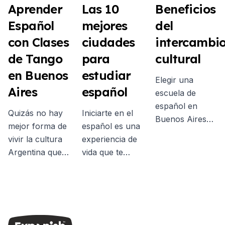
Aprender
Las 10
Beneficios
Español
mejores
del
con Clases
ciudades
intercambi
de Tango
para
cultural
en Buenos
estudiar
Elegir una
Aires
español
escuela de
español en
Quizás no hay
Iniciarte en el
Buenos Aires
mejor forma de
español es una
es la forma
vivir la cultura
experiencia de
perfecta de
Argentina que
vida que te
sumergirte en
bailar tango en
dejará grandes
el idioma y la
Buenos Aires.
aprendizajes,
vibrante cultura
Con un curso
pero muchas
argentina. Hay
de español y
veces la duda
muchos
tango podés
surge cuando
beneficios de