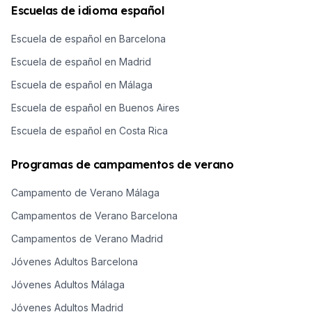
planteadas que
Escuelas de idioma español
perspectivas
tienes.
del mundo van
Escuela de español en Barcelona
a cambiar y te
Escuela de español en Madrid
aseguramos
que vas a ver
Escuela de español en Málaga
todo diferente
Escuela de español en Buenos Aires
cuando vuelvas
Escuela de español en Costa Rica
a casa. En un
viaje de
Programas de campamentos de verano
intercambio vas
a probar
Campamento de Verano Málaga
comidas
Campamentos de Verano Barcelona
increíbles,
Campamentos de Verano Madrid
visitar lugares
Jóvenes Adultos Barcelona
únicos y hacer
amigos de todo
Jóvenes Adultos Málaga
el mundo. Estos
Jóvenes Adultos Madrid