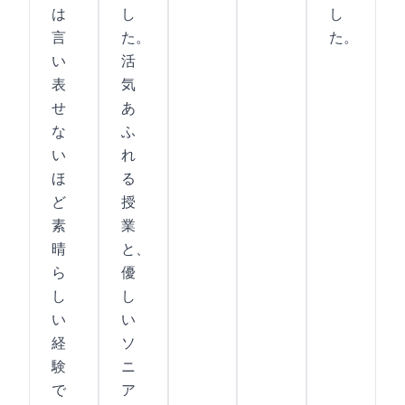
は
し
し
言
た。
た。
い
活
表
気
せ
あ
な
ふ
い
れ
ほ
る
ど
授
素
業
晴
と、
ら
優
し
し
い
い
経
ソ
験
ニ
で
ア