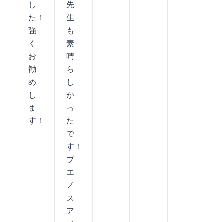
し
先
た！
生
強
も
く
素
お
晴
勧
ら
め
し
し
か
ま
っ
す！
た
で
す！
ブ
エ
ノ
ス
ア