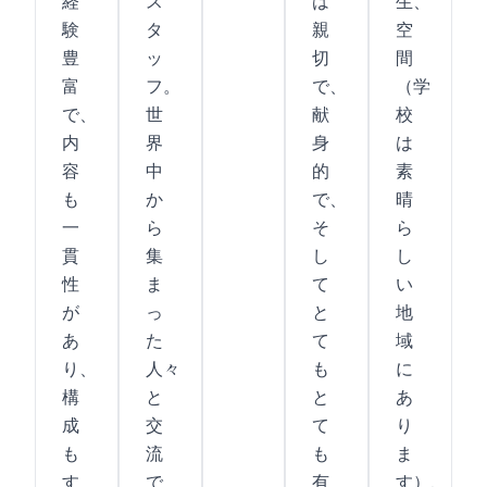
経
ス
は
生、
験
タ
親
空
豊
ッ
切
間
富
フ。
で、
（学
で、
世
献
校
内
界
身
は
容
中
的
素
も
か
で、
晴
一
ら
そ
ら
貫
集
し
し
性
ま
て
い
が
っ
と
地
あ
た
て
域
り、
人々
も
に
構
と
と
あ
成
交
て
り
も
流
も
ま
す
で
有
す）、