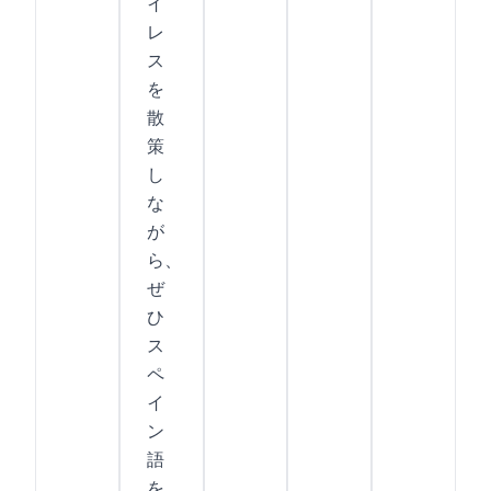
イ
レ
ス
を
散
策
し
な
が
ら、
ぜ
ひ
ス
ペ
イ
ン
語
を