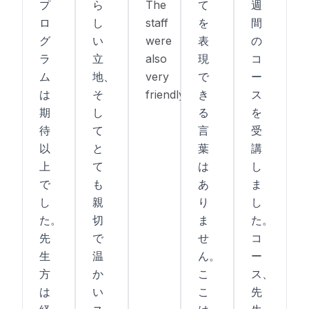
プ
ら
The
て
週
ロ
し
staff
を
間
グ
い
were
表
の
ラ
立
also
現
コ
ム
地、
very
で
ー
は
そ
friendly.
き
ス
期
し
る
を
待
て
言
受
以
と
葉
講
上
て
は
し
で
も
あ
ま
し
親
り
し
た。
切
ま
た。
先
で
せ
コ
生
温
ん。
ー
方
か
こ
ス、
は
い
こ
先