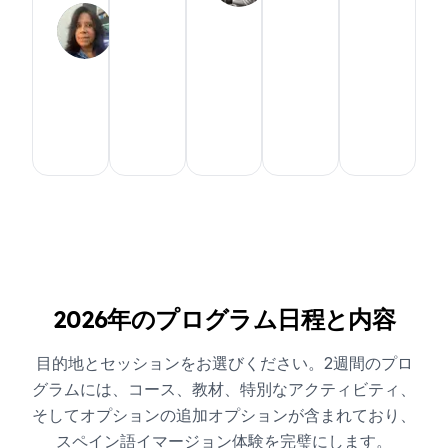
Claudia
2025
202
Expanish
イ
Correia
Google
School
Sch
ギ
School
Expanish
Exp
ブ
リ
Expanish
Google
Goo
ラ
ス
Google
ジ
韓
(英
米
Brazil
ル
国
国)
国
2026年のプログラム日程と内容
目的地とセッションをお選びください。2週間のプロ
グラムには、コース、教材、特別なアクティビティ、
そしてオプションの追加オプションが含まれており、
スペイン語イマージョン体験を完璧にします。