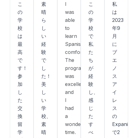
こ
素
I
こ
私
の
晴
was
の
は
学
ら
able
学
2023
校
し
to
校
年9
は
い
learn
で
月
最
経
Spanish
私
に
高
験
comfortably.
た
ブ
で
で
The
ち
エ
す！
し
program
が
ノ
参
た！
was
経
ス
加
美
excellent,
験
ア
し
し
and
し、
イ
た
い
I
感
レ
交
学
had
じ
ス
換
校、
a
た
の
留
素
wonderful
す
Expanish
学
晴
time.
べ
で2