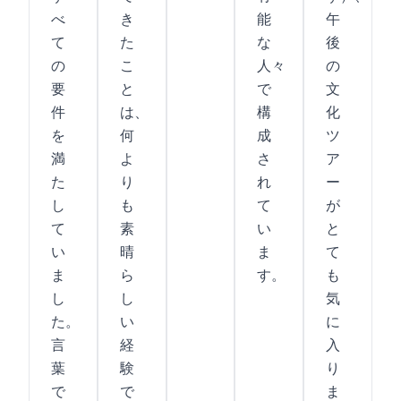
べ
き
能
午
て
た
な
後
の
こ
人々
の
要
と
で
文
件
は、
構
化
を
何
成
ツ
満
よ
さ
ア
た
り
れ
ー
し
も
て
が
て
素
い
と
い
晴
ま
て
ま
ら
す。
も
し
し
気
た。
い
に
言
経
入
葉
験
り
で
で
ま