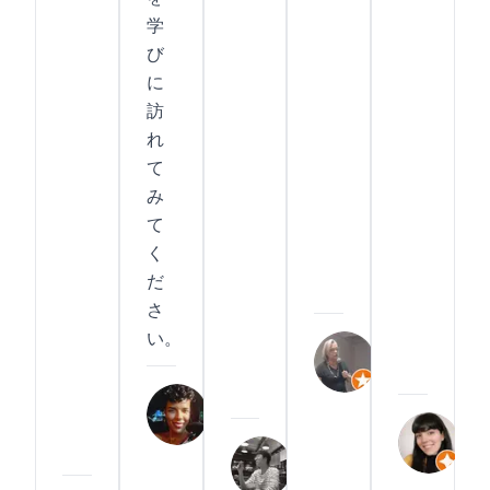
学
び
に
訪
れ
て
み
て
く
だ
さ
い。
Katia
Antoniolli
Juliana
2025
Luz
An
School
Lim
Car
2025
Expanish
Hyun
Ros
School
Google