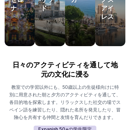
ナ
ド
アイ
レス
日々のアクティビティを通して地
元の文化に浸る
教室での学習以外にも、50歳以上の生徒様向けに特
別に用意された朝と夕方のアクティビティを通して、
各目的地を探索します。リラックスした社交の場でス
ペイン語を練習したり、隠れた名所を発見したり、冒
険心を共有する仲間と友情を育んだりできます。
Expanish 50+の学生限定