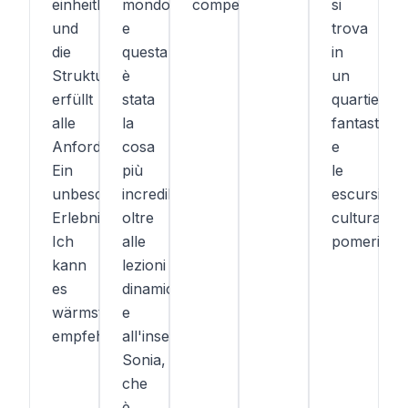
einheitlich
mondo
competenti.
si
und
e
trova
die
questa
in
Struktur
è
un
erfüllt
stata
quartiere
alle
la
fantastico)
Anforderungen.
cosa
e
Ein
più
le
unbeschreibliches
incredibile,
escursioni
Erlebnis!
oltre
culturali
Ich
alle
pomeridian
kann
lezioni
es
dinamiche
wärmstens
e
empfehlen!
all'insegnante
Sonia,
che
è