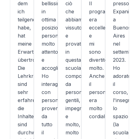
dem
bellissima,
ciò
Il
presso
ich
in
che
programma
Expanish
teilgenommen
ottima
abbiamo
era
a
habe,
posizione,
vissuto
eccellente
Buenos
hat
personale
e
e
Aires
meine
molto
provato
mi
nel
Erwartungen
attento
in
sono
settembre
übertroffen.
e
questa
divertito/a
2023.
Die
accogliente.
scuola,
molto.
Ho
Lehrkräfte
Ho
composta
Anche
adorato
sind
interagito
da
il
il
sehr
con
persone
personale
corso,
erfahren,
persone
gentili,
era
l'insegnant
die
provenienti
impegnate
molto
lo
Inhalte
da
e
cordiale.
spazio
sind
tutto
molto,
(la
durchweg
il
molto
scuola