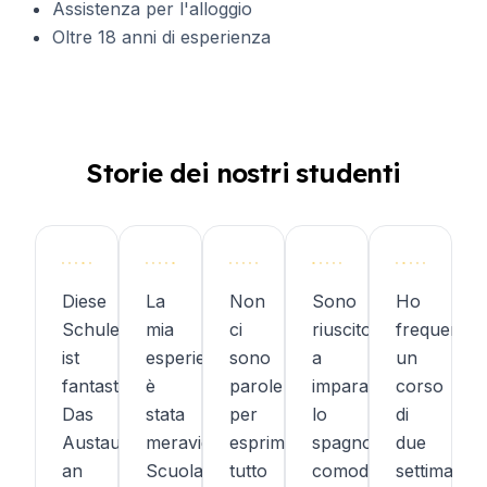
Assistenza per l'alloggio
Oltre 18 anni di esperienza
Storie dei nostri studenti
Diese
La
Non
Sono
Ho
Schule
mia
ci
riuscito/a
frequentat
ist
esperienza
sono
a
un
fantastisch!
è
parole
imparare
corso
Das
stata
per
lo
di
Austauschprogramm,
meravigliosa!
esprimere
spagnolo
due
an
Scuola
tutto
comodamente.
settimane