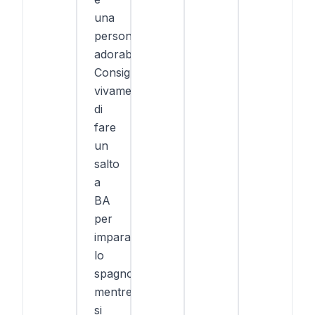
una
persona
adorabile!
Consiglio
vivamente
di
fare
un
salto
a
BA
per
imparare
lo
spagnolo
mentre
si