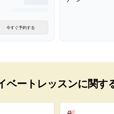
ース
今すぐ予約する
ス
ース
イベートレッスンに関す
節ごとのセッション
ース