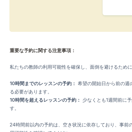
バルセロナ
マドリッド
マラガ
コスタリカ
若者（16～20歳）
バルセロナ
マドリッド
マラガ
重要な予約に関する注意事項：
私たちの教師の利用可能性を確保し、面倒を避けるため
10時間までのレッスンの予約：
希望の開始日から前の週の
る必要があります。
10時間を超えるレッスンの予約：
少なくとも1週間前に予
す。
24時間前以内の予約は、空き状況に依存しており、事前