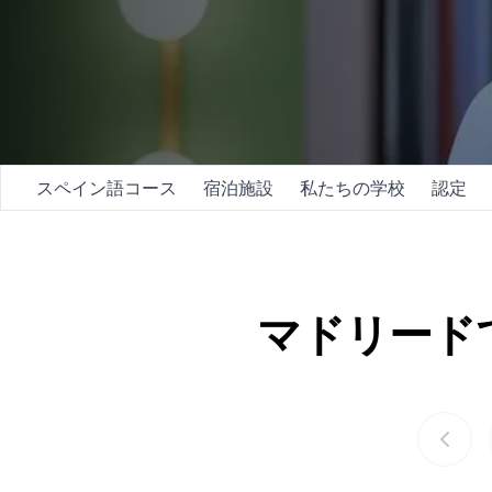
夜のグループコース
長期コース
50歳以上向けプログラム
試験準備 DELE
試験準備 SIELE
プライベートレッスン
マラガ
スペイン語コース
宿泊施設
私たちの学校
認定
マラガ スペイン語学校
グループスペイン語クラ
夜のグループコース
長期コース
50歳以上向けプログラム
マドリード
試験準備 DELE
試験準備 SIELE
プライベートレッスン
ブエノスアイレス
ブエノスアイレス・スペ
グループスペイン語クラ