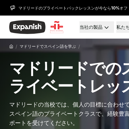
マドリードのプライベートパックレッスンが今なら
10%
オフ
当社の製品
私た
スペイン語学校
私たちは誰なのか
目的地
私たちについて
バルセロナ
私たちのチーム
/
/
マドリードでスペイン語を学ぶ
バルセロナスペイン語学
私たちの影響
グループスペイン語クラ
キャリア
マドリードでの
夜のグループコース
なぜ拡張するのか
長期コース
指導方法
30歳以上向けプログラム
認定
ライベートレッ
50歳以上向けプログラム
健康と安全
試験準備 DELE
持続可能性
試験準備 SIELE
多様性とコミットメン
マドリードの当校では、個人の目標に合わせ
プライベートレッスン
学生体験
マドリッド
お客様の声
スペイン語のプライベートクラスで、経験豊
バルセロナスペイン語学
私たちの学習センター
ポートを受けてください。
グループスペイン語クラ
パートナー