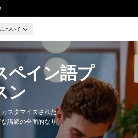
！
ちについて
校
ス
スペイン語プ
スン
ト
てカスタマイズされた
富な講師の全面的なサ
校
ス