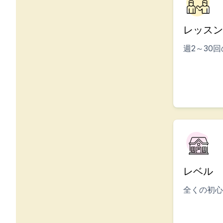
CSN
試験準備 DELE
レッスン
試験準備 SIELE
ジュニア向けサマーキャ
週2～30
目的地
バルセロナ
サマーキャンプ
ヤングアダルト
マドリッド
サマーキャンプ
ヤングアダルト
マラガ
サマーキャンプ
ヤングアダルト
レベル
コスタリカ
サマーキャンプ
全くの初心
年齢別プログラム
サマーキャンプ（12～1