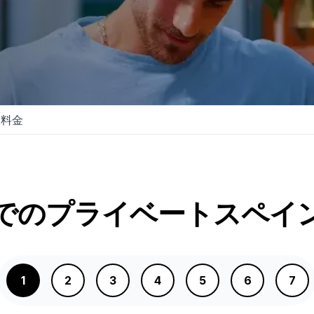
料金
ス
でのプライベートスペイ
1
2
3
4
5
6
7
イン語学校
ス