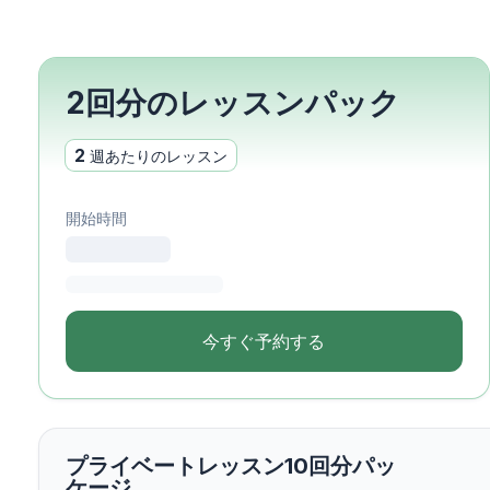
夜のグループコース
長期コース
50歳以上向けプログラム
試験準備 DELE
2回分のレッスンパック
試験準備 SIELE
プライベートレッスン
2
週あたりのレッスン
コスタリカ
コスタリカ・スペイン語
サマラでのスペイン語コ
開始時間
スペイン語とサーフィン
長期コース
スペイン語のプライベー
年齢別プログラム
今すぐ予約する
16～20歳
若者向けプログラム
グループスペイン語クラ
18～29歳
グループスペイン語クラ
プライベートレッスン10回分パッ
夜のグループコース
ケージ