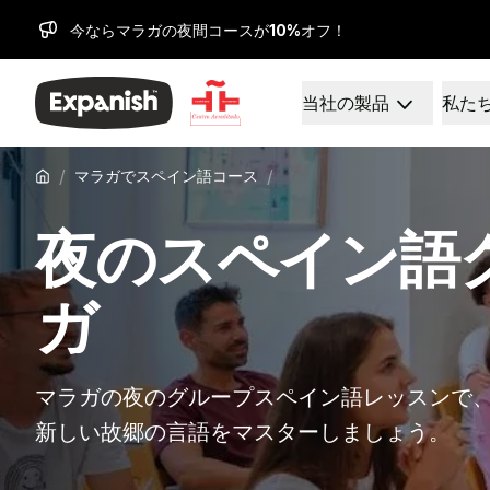
今ならマラガの夜間コースが
10%
オフ！
当社の製品
私た
スペイン語学校
私たちは誰なのか
目的地
私たちについて
バルセロナ
私たちのチーム
/
/
マラガでスペイン語コース
バルセロナスペイン語学
私たちの影響
グループスペイン語クラ
キャリア
夜のスペイン語
夜のグループコース
なぜ拡張するのか
長期コース
指導方法
30歳以上向けプログラム
認定
ガ
50歳以上向けプログラム
健康と安全
試験準備 DELE
持続可能性
試験準備 SIELE
多様性とコミットメン
マラガの夜のグループスペイン語レッスンで
プライベートレッスン
学生体験
マドリッド
お客様の声
新しい故郷の言語をマスターしましょう。
バルセロナスペイン語学
私たちの学習センター
グループスペイン語クラ
パートナー