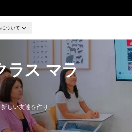
ちについて
校
ス
クラス マラ
ト
、新しい友達を作り、
校
ス