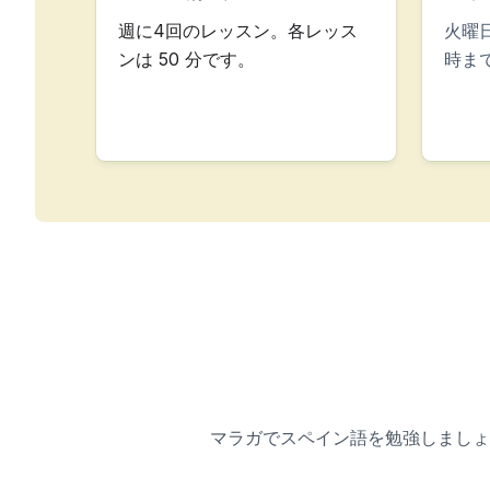
CSN
週に4回のレッスン。各レッス
火曜
試験準備 DELE
ンは 50 分です。
時ま
試験準備 SIELE
ジュニア向けサマーキャ
目的地
バルセロナ
サマーキャンプ
ヤングアダルト
マドリッド
サマーキャンプ
ヤングアダルト
マラガ
サマーキャンプ
ヤングアダルト
コスタリカ
サマーキャンプ
マラガでスペイン語を勉強しましょ
年齢別プログラム
サマーキャンプ（12～1