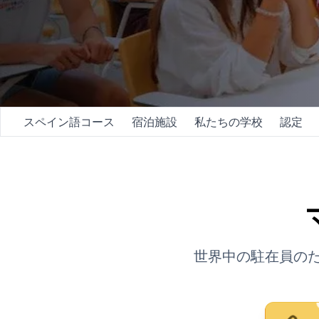
夜のグループコース
長期コース
50歳以上向けプログラム
試験準備 DELE
試験準備 SIELE
プライベートレッスン
マラガ
スペイン語コース
宿泊施設
私たちの学校
認定
マラガ スペイン語学校
グループスペイン語クラ
夜のグループコース
長期コース
50歳以上向けプログラム
試験準備 DELE
試験準備 SIELE
プライベートレッスン
世界中の駐在員の
ブエノスアイレス
ブエノスアイレス・スペ
グループスペイン語クラ