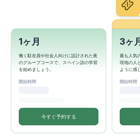
夜のグループコース
長期コース
50歳以上向けプログラム
試験準備 DELE
試験準備 SIELE
プライベートレッスン
1ヶ月
3ヶ
コスタリカ
コスタリカ・スペイン語
働く駐在員や社会人向けに設計された夜
最も人気
サマラでのスペイン語コ
のグループコースで、スペイン語の学習
現地の人
スペイン語とサーフィン
を始めましょう。
ように感
長期コース
開始時間
開始時間
スペイン語のプライベー
年齢別プログラム
16～20歳
若者向けプログラム
グループスペイン語クラ
今すぐ予約する
18～29歳
グループスペイン語クラ
夜のグループコース