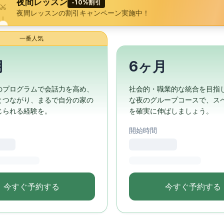
夜間レッスン
-10%割引
夜間レッスンの割引キャンペーン実施中！
一番人気
月
6ヶ月
学校
のプログラムで会話力を高め、
社会的・職業的な統合を目指
ース
とつながり、まるで自分の家の
な夜のグループコースで、ス
じられる経験を。
を確実に伸ばしましょう。
開始時間
トレッスン
ス
今すぐ予約する
今すぐ予約する
ス