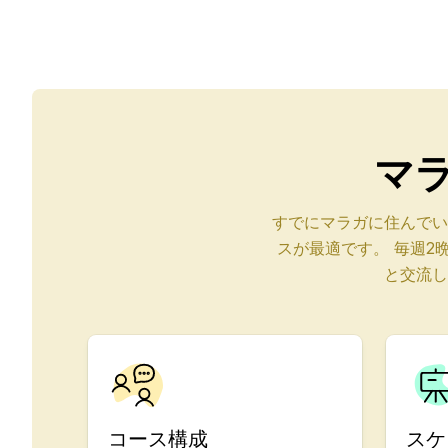
長期コース
プライベートレッスン
オンラインスペイン語コ
試験準備 DELE
試験準備 SIELE
30～49歳
グループスペイン語クラ
マ
夜のグループコース
長期コース
すでにマラガに住んでい
プライベートレッスン
スが最適です。 毎週2
オンラインスペイン語コ
試験準備 DELE
と交流し
試験準備 SIELE
50年以上
50以上のプログラム 季
夜のグループコース
プライベートレッスン
オンラインスペイン語コ
コース構成
スケ
Bildungsurlaub