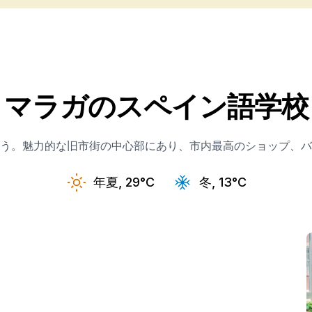
マラガのスペイン語学校
う。魅力的な旧市街の中心部にあり、市内最高のショップ、バ
年夏, 29°C
冬, 13°C