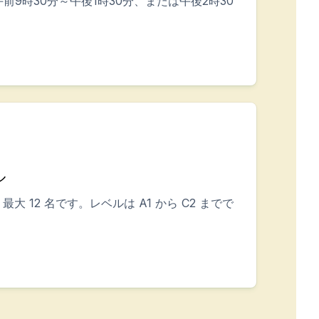
前9時30分～午後1時30分、または午後2時30
ル
大 12 名です。レベルは A1 から C2 までで