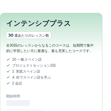
インテンシブプラス
30
週あたりのレッスン数
全30回のレッスンからなるこのコースは、短期間で集中
的に学習したい方に最適な、最も充実したコースです。
20 一般スペイン語
プロジェクトセッション2回
2. 実践スペイン語
4. 街でスペイン語を学ぶ
2 会話
開始時間