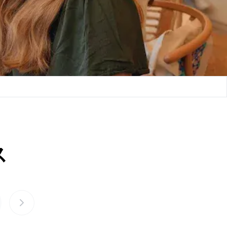
ス
8
9
10
11
12
13
14