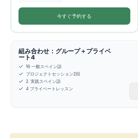
長期コース
プライベートレッスン
今すぐ予約する
オンラインスペイン語コ
試験準備 DELE
試験準備 SIELE
30～49歳
グループスペイン語クラ
組み合わせ：グループ＋プライベ
夜のグループコース
ート4
長期コース
16 一般スペイン語
プライベートレッスン
プロジェクトセッション2回
オンラインスペイン語コ
2. 実践スペイン語
試験準備 DELE
4 プライベートレッスン
試験準備 SIELE
50年以上
50以上のプログラム 季
夜のグループコース
プライベートレッスン
オンラインスペイン語コ
Bildungsurlaub