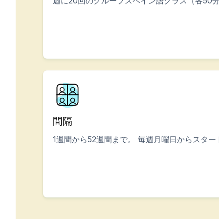
バルセロナ
週に20回のグループスペイン語クラス（各50
マドリッド
マラガ
コスタリカ
若者（16～20歳）
バルセロナ
マドリッド
マラガ
間隔
1週間から52週間まで。 毎週月曜日からスタ