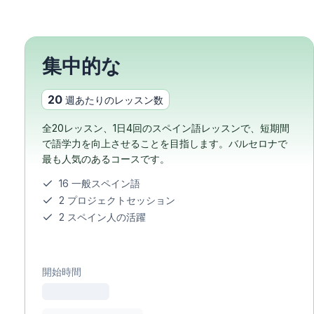
夜のグループコース
長期コース
50歳以上向けプログラム
試験準備 DELE
集中的な
試験準備 SIELE
プライベートレッスン
20
週あたりのレッスン数
コスタリカ
コスタリカ・スペイン語
全20レッスン、1日4回のスペイン語レッスンで、短期間
サマラでのスペイン語コ
で語学力を向上させることを目指します。バルセロナで
スペイン語とサーフィン
最も人気のあるコースです。
長期コース
16 一般スペイン語
スペイン語のプライベー
2 プロジェクトセッション
年齢別プログラム
2 スペイン人の活躍
16～20歳
若者向けプログラム
グループスペイン語クラ
18～29歳
開始時間
グループスペイン語クラ
夜のグループコース