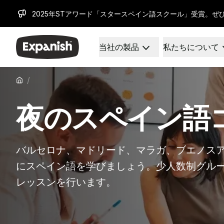
2025年STアワード「スタースペイン語スクール」受賞。ぜ
当社の製品
私たちについて
スペイン語学校
私たちは誰なのか
目的地
私たちについて
バルセロナ
私たちのチーム
/
バルセロナスペイン語学校
私たちの影響
グループスペイン語クラス
キャリア
夜のスペイン語
夜のグループコース
なぜ拡張するのか
長期コース
指導方法
30歳以上向けプログラム
認定
50歳以上向けプログラム
健康と安全
バルセロナ、マドリード、マラガ、ブエノス
試験準備 DELE
持続可能性
にスペイン語を学びましょう。少人数制グルー
試験準備 SIELE
多様性とコミットメント
レッスンを行います。
プライベートレッスン
学生体験
マドリッド
お客様の声
バルセロナスペイン語学校
私たちの学習センター
グループスペイン語クラス
パートナー