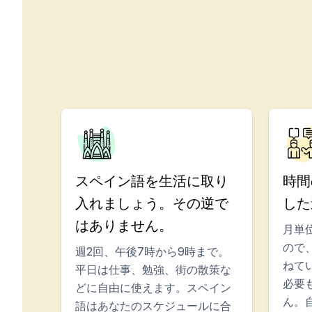
バルセロナ
マドリッド
マラガ
コスタリカ
若者（16～20歳）
バルセロナ
マドリッド
マラガ
スペイン語を生活に取り
時間
入れましょう。その逆で
した
はありません。
月単
ので
週2回、午後7時から9時まで。
ねて
平日は仕事、勉強、街の散策な
必要
どに自由に使えます。スペイン
ん。
語はあなたのスケジュールに合