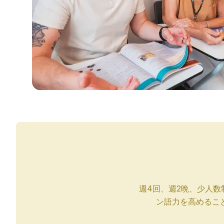
夜のグループコース
長期コース
50歳以上向けプログラム
試験準備 DELE
試験準備 SIELE
プライベートレッスン
コスタリカ
コスタリカ・スペイン語学校
サマラでのスペイン語コース
スペイン語とサーフィン
長期コース
スペイン語のプライベートレッスン
年齢別プログラム
16～20歳
若者向けプログラム
グループスペイン語クラス
週4回、週2晩、少人
18～29歳
ン語力を高めるこ
グループスペイン語クラス
夜のグループコース