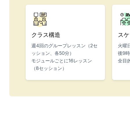
長期コース
プライベートレッスン
オンラインスペイン語コース
試験準備 DELE
試験準備 SIELE
クラス構造
スケ
30～49歳
グループスペイン語クラス
週4回のグループレッスン（2セ
火曜
夜のグループコース
ッション、各50分）
後9
長期コース
モジュールごとに16レッスン
全目
プライベートレッスン
（8セッション）
オンラインスペイン語コース
試験準備 DELE
試験準備 SIELE
50年以上
50以上のプログラム 季節ごとのセ
夜のグループコース
プライベートレッスン
オンラインスペイン語コース
Bildungsurlaub