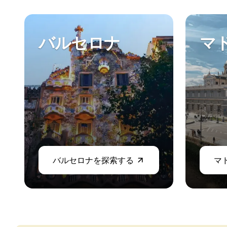
CSN
試験準備 DELE
試験準備 SIELE
バルセロナ
マ
ジュニア向けサマーキャンプ
目的地
バルセロナ
サマーキャンプ
ヤングアダルト
マドリッド
サマーキャンプ
ヤングアダルト
マラガ
サマーキャンプ
バルセロナを探索する
マ
ヤングアダルト
コスタリカ
サマーキャンプ
年齢別プログラム
サマーキャンプ（12～17歳）