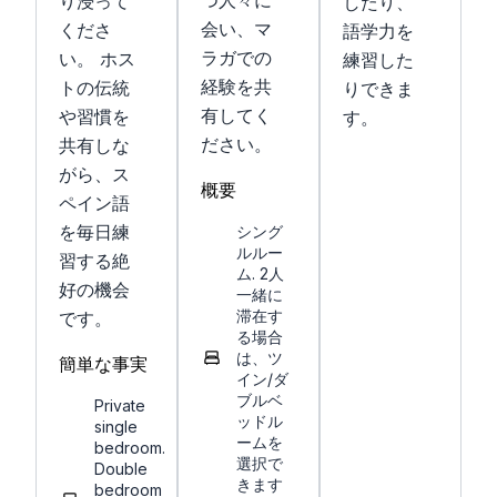
つ人々に
り浸って
したり、
会い、マ
くださ
語学力を
ラガでの
い。 ホス
練習した
経験を共
トの伝統
りできま
有してく
や習慣を
す。
ださい。
共有しな
がら、ス
概要
ペイン語
を毎日練
シング
ルルー
習する絶
ム. 2人
好の機会
一緒に
滞在す
です。
る場合
は、ツ
簡単な事実
イン/ダ
ブルベ
Private
ッドル
single
ームを
bedroom.
選択で
Double
きます
bedroom