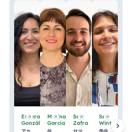
Esperanza
Marina
Saúl
Sei
González
García
Zafra
Wints
アカ
住
サマ
学生