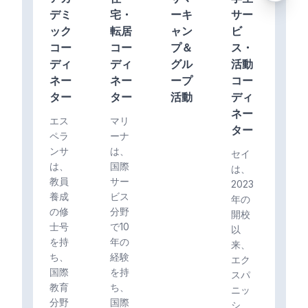
デミ
宅・
ーキ
サー
ック
転居
ャン
ビ
コー
コー
プ＆
ス・
ディ
ディ
グル
活動
ネー
ネー
ープ
コー
ター
ター
活動
ディ
ネー
エス
マリ
ター
ペラ
ーナ
ンサ
は、
セイ
は、
国際
は、
教員
サー
2023
養成
ビス
年の
の修
分野
開校
士号
で10
以
を持
年の
来、
ち、
経験
エク
国際
を持
スパ
教育
ち、
ニッ
分野
国際
シ