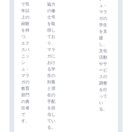
で15
協力
ュ・
年以
の修
マラ
上の
士号
ガの
経験
を取
学生
を持
得し
を支
つ、
てお
援
エク
り、
し、
スパ
マラ
文化
ニッ
ガに
活動
シ
おけ
やサ
ュ・
る学
ービ
マラ
生の
スの
ガの
到着
調整
教育
と滞
を行
部門
在の
って
の責
手配
い
任者
を担
る。
で
当し
す。
てい
る。