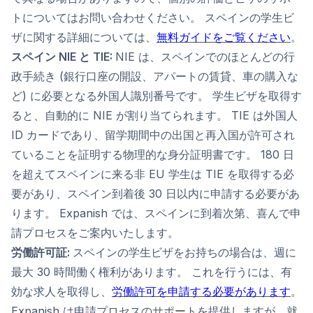
トについてはお問い合わせください。 スペインの学生ビ
ザに関する詳細については、
無料ガイドをご覧ください
。
スペイン NIE と TIE:
NIE は、スペインでのほとんどの行
政手続き (銀行口座の開設、アパートの賃貸、車の購入な
ど) に必要となる外国人識別番号です。 学生ビザを取得す
ると、自動的に NIE が割り当てられます。 TIE は外国人
ID カードであり、留学期間中の出国と再入国が許可され
ていることを証明する物理的な身分証明書です。 180 日
を超えてスペインに来る非 EU 学生は TIE を取得する必
要があり、スペイン到着後 30 日以内に申請する必要があ
ります。 Expanish では、スペインに到着次第、喜んで申
請プロセスをご案内いたします。
労働許可証:
スペインの学生ビザをお持ちの場合は、週に
最大 30 時間働く権利があります。 これを行うには、有
効な求人を取得し、
労働許可を申請する必要があります
。
Expanish は申請プロセスのサポートを提供しますが、就