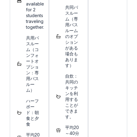
available
共同バ
for 2
スルー
students
ム（専
traveling
用バス
together.
ルーム
のオプ
共用バ
ション
スルー
がある
ム（コ
場合も
ンフォ
ありま
ートオ
す）
プショ
ン：専
自炊：
用バス
共同の
ルー
キッチ
ム）
ンを利
用する
ハーフ
ことが
ボー
できま
ド：朝
す。
食と夕
食
平均20
～40分
平均20