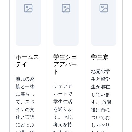
ホームス
学生シェ
学生寮
テイ
アアパー
ト
地元の学
地元の家
生と留学
シェアア
族と一緒
生が混在
パートで
に暮らし
していま
学生生活
て、スペ
す。 放課
を送りま
インの文
後は街に
す。 同じ
化と言語
ついてお
考えを持
にどっぷ
しゃべり