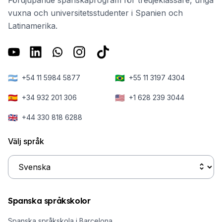
i Spanien.
utomlands.
vuxna och universitetsstudenter i Spanien och
Latinamerika.
🇦🇷
🇧🇷
+54 11 5984 5877
+55 11 3197 4304
🇪🇸
🇺🇸
+34 932 201 306
+1 628 239 3044
🇬🇧
+44 330 818 6288
Välj språk
Spanska språkskolor
Spanska språkskola i Barcelona