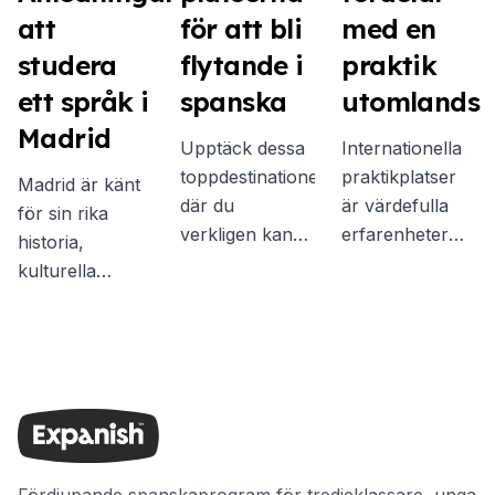
att
för att bli
med en
studera
flytande i
praktik
ett språk i
spanska
utomlands
Madrid
Upptäck dessa
Internationella
toppdestinationer
praktikplatser
Madrid är känt
där du
är värdefulla
för sin rika
verkligen kan
erfarenheter
historia,
fördjupa dig i
som hjälper dig
kulturella
det lokala
att växa och
mångfald och
språket och
lyckas som
livliga atmosfär
kulturen för
individ. Här är
och är en
den mest
några av de
idealisk
givande
viktigaste
destination för
upplevelsen.
fördelarna du
dem som vill
får från ett
lära sig spanska
praktikprogram
Fördjupande spanskaprogram för tredjeklassare, unga