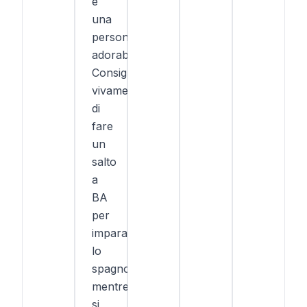
è
una
persona
adorabile!
Consiglio
vivamente
di
fare
un
salto
a
BA
per
imparare
lo
spagnolo
mentre
si