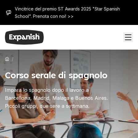
Vincitrice del premio ST Awards 2025 "Star Spanish
School". Prenota con noi! >>
/
Corso serale di spagnolo
Impara lo spagnolo dopo il lavoro a
Barcellona, ​​Madrid, Malaga e Buenos Aires.
Piccoli gruppi, due sere a settimana.