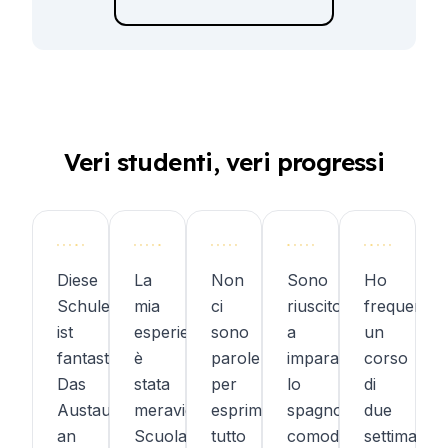
Veri studenti, veri progressi
Diese
La
Non
Sono
Ho
Schule
mia
ci
riuscito/a
frequentat
ist
esperienza
sono
a
un
fantastisch!
è
parole
imparare
corso
Das
stata
per
lo
di
Austauschprogramm,
meravigliosa!
esprimere
spagnolo
due
an
Scuola
tutto
comodamente.
settimane