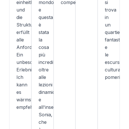
einheitlich
mondo
competenti.
si
und
e
trova
die
questa
in
Struktur
è
un
erfüllt
stata
quartiere
alle
la
fantastico)
Anforderungen.
cosa
e
Ein
più
le
unbeschreibliches
incredibile,
escursioni
Erlebnis!
oltre
culturali
Ich
alle
pomeridian
kann
lezioni
es
dinamiche
wärmstens
e
empfehlen!
all'insegnante
Sonia,
che