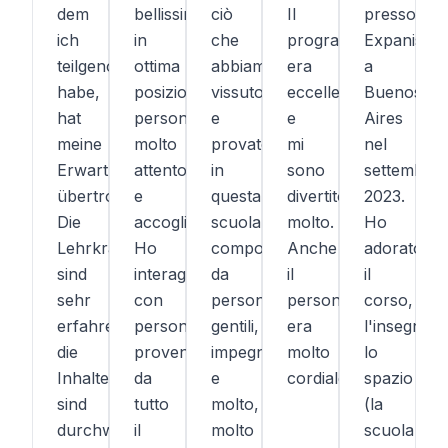
dem
bellissima,
ciò
Il
presso
ich
in
che
programma
Expanish
teilgenommen
ottima
abbiamo
era
a
habe,
posizione,
vissuto
eccellente
Buenos
hat
personale
e
e
Aires
meine
molto
provato
mi
nel
Erwartungen
attento
in
sono
settembre
übertroffen.
e
questa
divertito/a
2023.
Die
accogliente.
scuola,
molto.
Ho
Lehrkräfte
Ho
composta
Anche
adorato
sind
interagito
da
il
il
sehr
con
persone
personale
corso,
erfahren,
persone
gentili,
era
l'insegnant
die
provenienti
impegnate
molto
lo
Inhalte
da
e
cordiale.
spazio
sind
tutto
molto,
(la
durchweg
il
molto
scuola