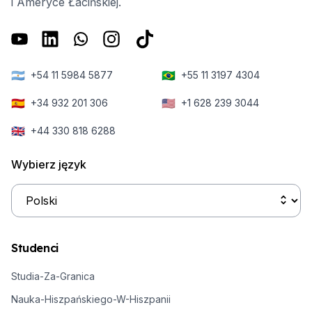
i Ameryce Łacińskiej.
🇦🇷
🇧🇷
+54 11 5984 5877
+55 11 3197 4304
🇪🇸
🇺🇸
+34 932 201 306
+1 628 239 3044
🇬🇧
+44 330 818 6288
Wybierz język
Studenci
Studia-Za-Granica
Nauka-Hiszpańskiego-W-Hiszpanii