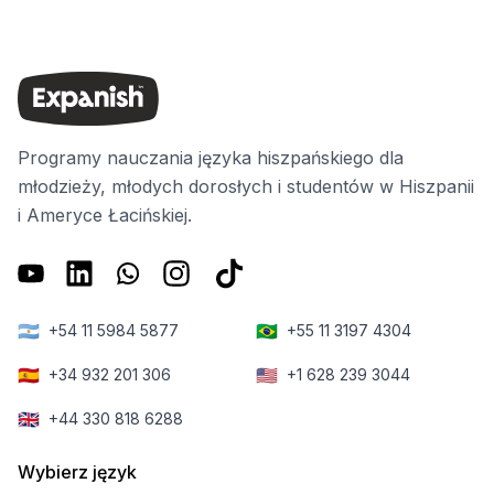
Programy nauczania języka hiszpańskiego dla
młodzieży, młodych dorosłych i studentów w Hiszpanii
i Ameryce Łacińskiej.
🇦🇷
🇧🇷
+54 11 5984 5877
+55 11 3197 4304
🇪🇸
🇺🇸
+34 932 201 306
+1 628 239 3044
🇬🇧
+44 330 818 6288
Wybierz język