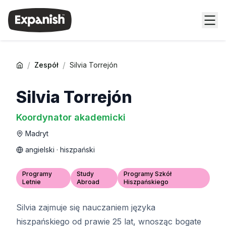
/
/
Zespół
Silvia Torrejón
Silvia Torrejón
Koordynator akademicki
Madryt
angielski · hiszpański
Programy
Study
Programy Szkół
Letnie
Abroad
Hiszpańskiego
Silvia zajmuje się nauczaniem języka
hiszpańskiego od prawie 25 lat, wnosząc bogate