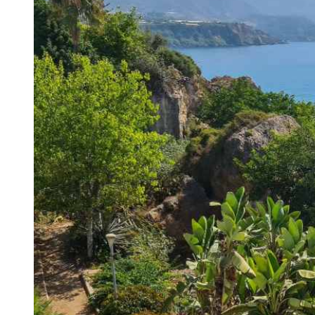
Preparazione all'esame DELE
Preparazione all'esame SIELE
Campi estivi
Destinazioni
Barcellona
Campo estivo
Giovani adulti
Madrid
Campo estivo
Giovani adulti
Malaga
Campo estivo
Giovani adulti
Costa Rica
Campo estivo
Programmi per età
Campi estivi (12-17 anni)
Barcellona
Madrid