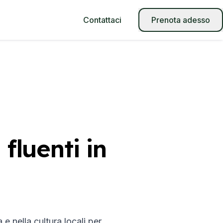
Contattaci
Prenota adesso
 fluenti in
e nella cultura locali per