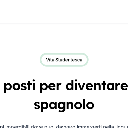
Vita Studentesca
 posti per diventare
spagnolo
i imperdibili dove puoi davvero immergerti nella lingua 