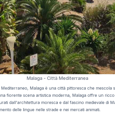
Malaga - Città Mediterranea
 Mediterraneo, Malaga è una città pittoresca che mescola sto
i una fiorente scena artistica moderna, Malaga offre un ricc
rati dall'architettura moresca e dal fascino medievale di Mal
nto delle lingue nelle strade e nei mercati animati.