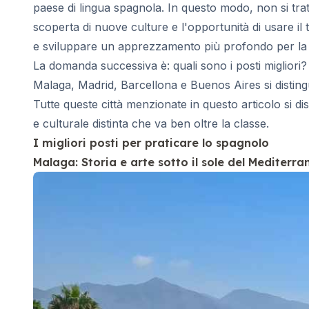
Corso serale di gruppo
paese di lingua spagnola. In questo modo, non si tratt
Corsi a lungo termine
scoperta di nuove culture e l'opportunità di usare il
Lezioni Private
e sviluppare un apprezzamento più profondo per la l
Corsi di spagnolo online
La domanda successiva è: quali sono i posti migliori
Preparazione all'esame DELE
Preparazione all'esame SIELE
Malaga, Madrid, Barcellona e Buenos Aires si disting
30-49 anni
Tutte queste città menzionate in questo articolo si 
Lezioni di spagnolo in gruppo
e culturale distinta che va ben oltre la classe.
Corso serale di gruppo
I migliori posti per praticare lo spagnolo
Corsi a lungo termine
Malaga: Storia e arte sotto il sole del Mediterra
Lezioni Private
Corsi di spagnolo online
Preparazione all'esame DELE
Preparazione all'esame SIELE
50+ anni
50+ Programmi Sessioni stagional
Corso serale di gruppo
Lezioni Private
Corsi di spagnolo online