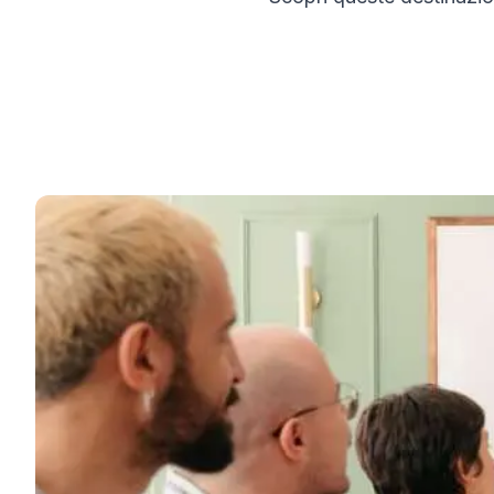
Corsi a lungo termine
Programma 50+
Preparazione all'esame DELE
Preparazione all'esame SIELE
Lezioni Private
Carta del Docente
Malaga
Scuola di spagnolo di Malaga
Lezioni di spagnolo in gruppo
Corso serale di gruppo
Corsi a lungo termine
Programma 50+
Preparazione all'esame DELE
Preparazione all'esame SIELE
Lezioni Private
Carta del Docente
Buenos Aires
Scuola di spagnolo di Buenos Air
Lezioni di spagnolo in gruppo