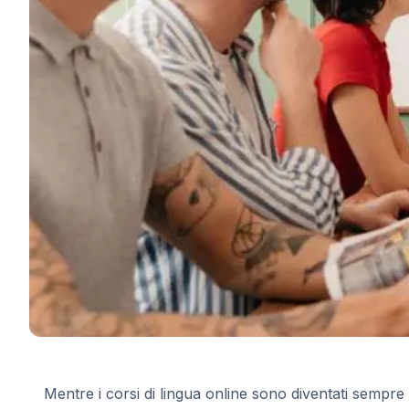
Corso serale di gruppo
Corsi a lungo termine
Programma 50+
Preparazione all'esame DELE
Preparazione all'esame SIELE
Lezioni Private
Costa Rica
Scuola di spagnolo della Costa Ri
Corso intensivo di gruppo
Corso intensivo di gruppo di surf
Corsi di lunga durata
Lezioni private di spagnolo
Programmi per età
16-20 anni
Programmi per giovani adulti
Lezioni di spagnolo in gruppo
18-29 anni
Lezioni di spagnolo in gruppo
Mentre i corsi di lingua online sono diventati sempr