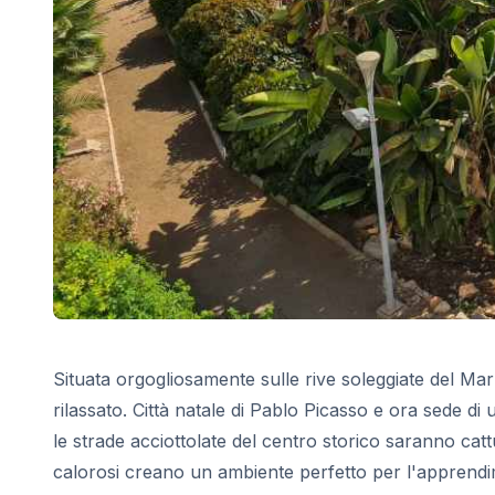
Malaga
Costa Rica
Giovani adulti (16-20 anni)
Barcellona
Madrid
Malaga
Situata orgogliosamente sulle rive soleggiate del Mar
rilassato. Città natale di Pablo Picasso e ora sede d
le strade acciottolate del centro storico saranno cattu
calorosi creano un ambiente perfetto per l'apprendime