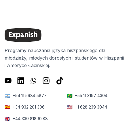
Programy nauczania języka hiszpańskiego dla
młodzieży, młodych dorosłych i studentów w Hiszpanii
i Ameryce Łacińskiej.
🇦🇷
🇧🇷
+54 11 5984 5877
+55 11 3197 4304
🇪🇸
🇺🇸
+34 932 201 306
+1 628 239 3044
🇬🇧
+44 330 818 6288