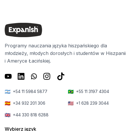
Programy nauczania języka hiszpańskiego dla
młodzieży, młodych dorosłych i studentów w Hiszpanii
i Ameryce Łacińskiej.
🇦🇷
🇧🇷
+54 11 5984 5877
+55 11 3197 4304
🇪🇸
🇺🇸
+34 932 201 306
+1 628 239 3044
🇬🇧
+44 330 818 6288
Wybierz język