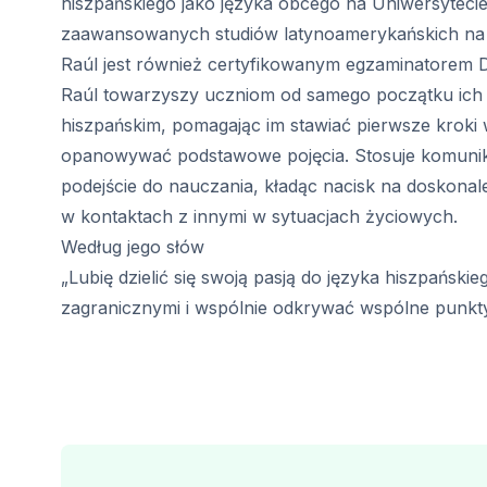
hiszpańskiego jako języka obcego na Uniwersytecie
Program 50+
zaawansowanych studiów latynoamerykańskich na U
Przygotowanie do egzaminu DEL
Przygotowanie do egzaminów SI
Raúl jest również certyfikowanym egzaminatorem 
Lekcje prywatne
Raúl towarzyszy uczniom od samego początku ich 
Malaga
hiszpańskim, pomagając im stawiać pierwsze kroki
Szkoła języka hiszpańskiego w M
opanowywać podstawowe pojęcia. Stosuje komunik
Grupowe zajęcia z języka hiszpań
podejście do nauczania, kładąc nacisk na doskonal
Wieczorny kurs grupowy
w kontaktach z innymi w sytuacjach życiowych.
Kursy długoterminowe
Program 50+
Według jego słów
Przygotowanie do egzaminu DEL
„Lubię dzielić się swoją pasją do języka hiszpańskie
Przygotowanie do egzaminów SI
zagranicznymi i wspólnie odkrywać wspólne punkty 
Lekcje prywatne
Buenos Aires
Szkoła Hiszpańska w Buenos Air
Grupowe zajęcia z języka hiszpań
Wieczorny kurs grupowy
Kursy długoterminowe
Program 50+