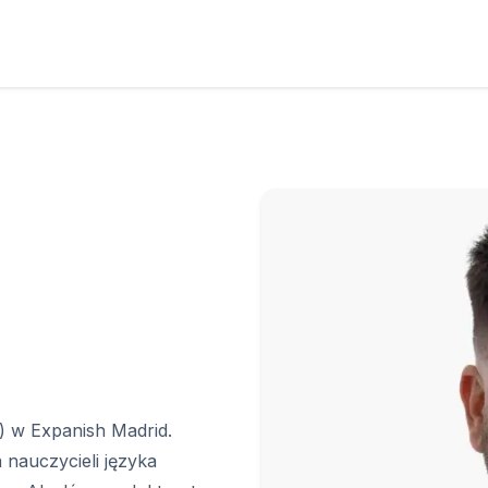
ie
skiego
E
ELE
skiego
) w Expanish Madrid.
 nauczycieli języka