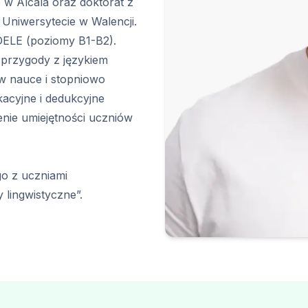
 w Alcalá oraz doktorat z
niwersytecie w Walencji.
E
ELE
DELE (poziomy B1-B2).
przygody z językiem
 w nauce i stopniowo
aladze
acyjne i dedukcyjne
skiego
enie umiejętności uczniów
E
go z uczniami
ELE
lingwistyczne”.
es
skiego