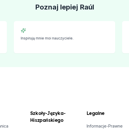
Poznaj lepiej
Raúl
staryce
gu
Inspirują mnie moi nauczyciele.
skiego
skiego
Szkoły-Języka-
Legalne
Hiszpańskiego
E
anica
Informacje-Prawne