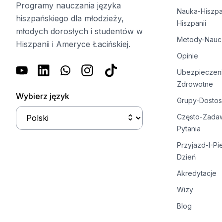
Przygotowanie do egzaminów SI
Programy nauczania języka
Nauka-Hiszp
30-49 lat
hiszpańskiego dla młodzieży,
Hiszpanii
Grupowe zajęcia z języka hiszpań
młodych dorosłych i studentów w
Wieczorny kurs grupowy
Metody-Nauc
Hiszpanii i Ameryce Łacińskiej.
Kursy długoterminowe
Opinie
Lekcje prywatne
Kursy hiszpańskiego online
Ubezpieczen
Przygotowanie do egzaminu DEL
Zdrowotne
Wybierz język
Przygotowanie do egzaminów SI
Grupy-Dosto
50+ lat
Często-Zada
50+ Programs Seasonal sessions
Pytania
Wieczorny kurs grupowy
Lekcje prywatne
Przyjazd-I-Pi
Kursy hiszpańskiego online
Dzień
Przygotowanie do egzaminu DEL
Akredytacje
Przygotowanie do egzaminów SI
Wizy
Obozy letnie
Miejsca docelowe
Blog
Barcelona