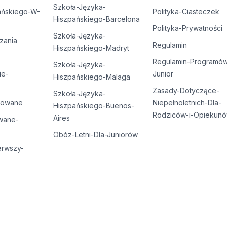
ELE
Szkoła-Języka-
ańskiego-W-
Polityka-Ciasteczek
Hiszpańskiego-Barcelona
skiego
Polityka-Prywatności
Szkoła-Języka-
zania
Regulamin
Hiszpańskiego-Madryt
Regulamin-Programó
Szkoła-Języka-
ie-
Junior
Hiszpańskiego-Malaga
E
Zasady-Dotyczące-
Szkoła-Języka-
ELE
sowane
Niepełnoletnich-Dla-
Hiszpańskiego-Buenos-
Rodziców-i-Opiekun
Aires
wane-
Obóz-Letni-Dla-Juniorów
erwszy-
E
ELE