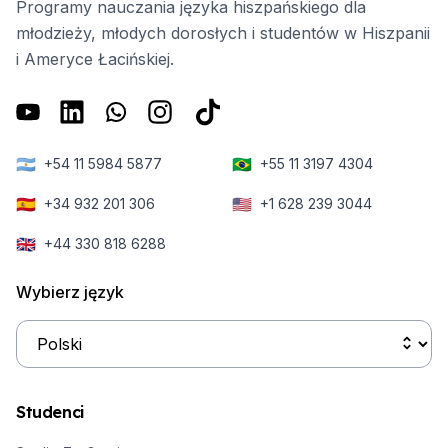
Programy nauczania języka hiszpańskiego dla
młodzieży, młodych dorosłych i studentów w Hiszpanii
i Ameryce Łacińskiej.
🇦🇷
🇧🇷
+54 11 5984 5877
+55 11 3197 4304
🇪🇸
🇺🇸
+34 932 201 306
+1 628 239 3044
🇬🇧
+44 330 818 6288
Wybierz język
Studenci